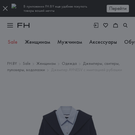
В приложении FH.BY еще удобнее покупать
Перейти
товары вашей мечты
Sale
Женщинам
Мужчинам
Аксессуары
Обу
FH.BY
Sale
Женщинам
Одежда
Джемперы, свитеры,
пуловеры, водолазки
Джемпер AYNESV с имитацией рубашки