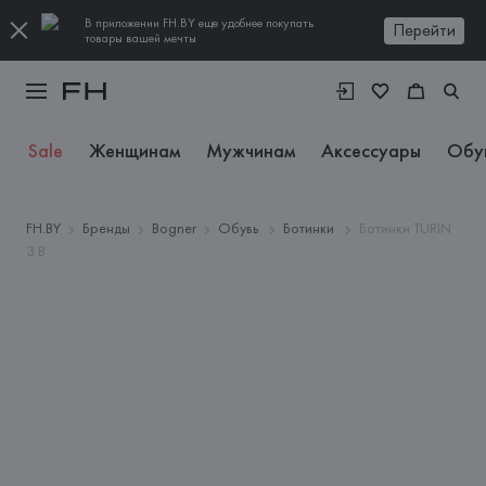
В приложении FH.BY еще удобнее покупать
Перейти
товары вашей мечты
Sale
Женщинам
Мужчинам
Аксессуары
Обу
FH.BY
Бренды
Bogner
Обувь
Ботинки
Ботинки TURIN
3 B