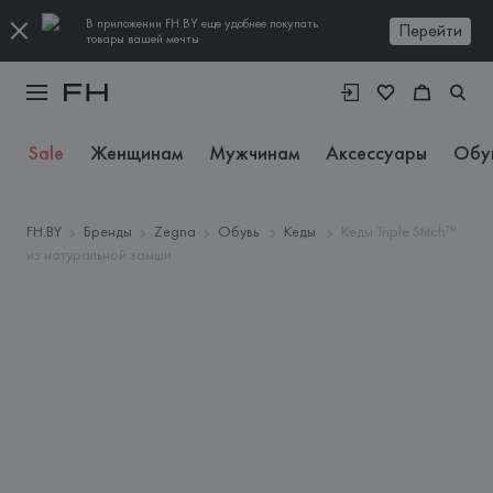
В приложении FH.BY еще удобнее покупать
Перейти
товары вашей мечты
Sale
Женщинам
Мужчинам
Аксессуары
Обу
FH.BY
Бренды
Zegna
Обувь
Кеды
Кеды Triple Stitch™
из натуральной замши