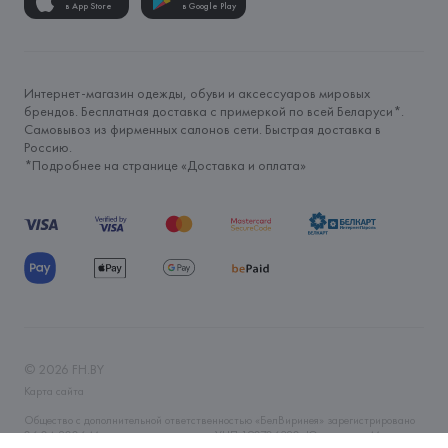
в App Store
в Google Play
Интернет-магазин одежды, обуви и аксессуаров мировых
брендов. Бесплатная доставка с примеркой по всей Беларуси*.
Самовывоз из фирменных салонов сети. Быстрая доставка в
Россию.
*Подробнее на странице «
Доставка и оплата
»
©
2026
FH.BY
Карта сайта
Общество с дополнительной ответственностью «БелВиринея» зарегистрировано
06.04.2006 Минским горисполкомом. УНП 190706320. Юр.адрес: г. Минск, ул.