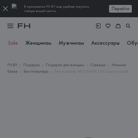
В приложении FH.BY еще удобнее покупать
Перейти
товары вашей мечты
Sale
Женщинам
Мужчинам
Аксессуары
Обу
FH.BY
Подарки
Подарки для женщин
Одежда
Нижнее
белье
Бюстгальтеры
Бюстгальтер MULTIWAY SOL однотонный