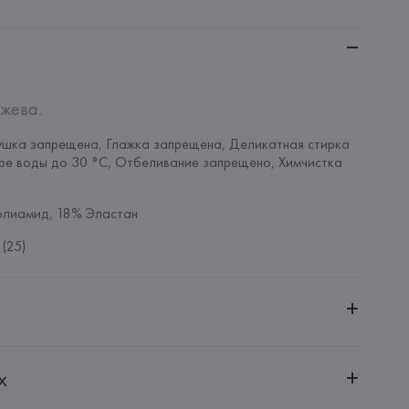
ужева.
шка запрещена, Глажка запрещена, Деликатная стирка 
ре воды до 30 °C, Отбеливание запрещено, Химчистка 
олиамид, 18% Эластан
(25)
ительной ответственностью "БелВиринея"
х
20030, г. Минск, ул. Немига, 5, пом. 39
SA