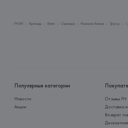
FH.BY
Бренды
Etam
Одежда
Нижнее белье
Трусы
Т
Популярные категории
Покупат
Новости
Отзывы FH
Акции
Доставка и
Возврат то
Дисконтная