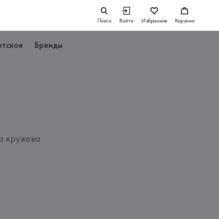
Поиск
Войти
Избранное
Корзина
етское
Бренды
з кружева