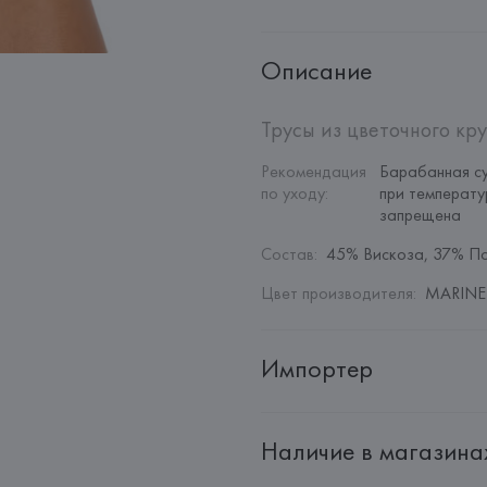
Описание
Трусы из цветочного кр
Рекомендация 
Барабанная су
по уходу
:
при температу
запрещена
Состав
:
45% Вискоза, 37% П
Цвет производителя
:
MARINE 
Импортер
Импортер: 
Общество с дополн
Наличие в магазина
Адрес: 
Республика Беларусь, 2
Производитель: 
Etam Lingerie 