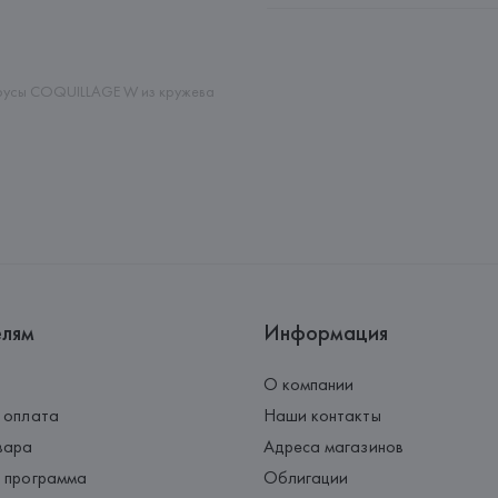
Адрес: 
ФРАНЦИЯ, 
Etam Linger
Страна происхождения товара
русы COQUILLAGE W из кружева
елям
Информация
О компании
 оплата
Наши контакты
вара
Адреса магазинов
 программа
Облигации