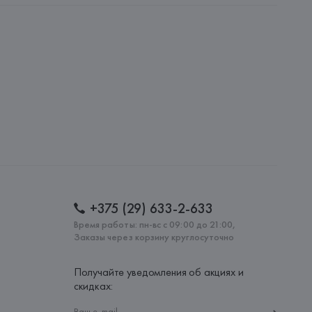
ie SA, 57/59 Rue Henri Barbusse 92110 Clichy,
: 
ТУНИС
+375 (29) 633-2-633
Время работы: пн-вс с 09:00 до 21:00,
Заказы через корзину круглосуточно
Получайте уведомления об акциях и
скидках: