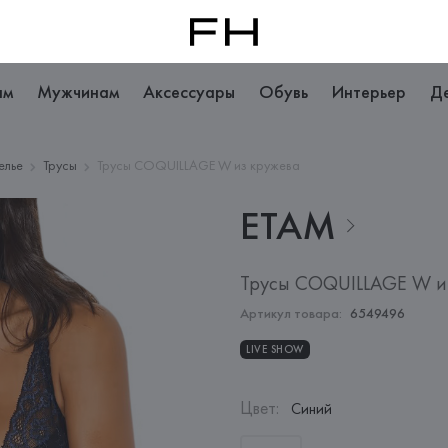
ам
Мужчинам
Аксессуары
Обувь
Интерьер
Д
елье
Трусы
Трусы COQUILLAGE W из кружева
ETAM
Трусы COQUILLAGE W и
Артикул товара:
6549496
LIVE SHOW
Цвет
:
Синий