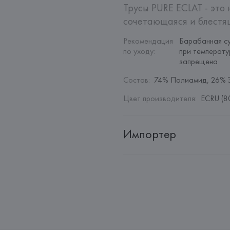
Трусы PURE ECLAT - это 
сочетающаяся и блестящ
Рекомендация 
Барабанная су
по уходу
:
при температу
запрещена
Состав
:
74% Полиамид, 26% 
Цвет производителя
:
ECRU (8
Импортер
Импортер: 
Общество с дополн
Адрес: 
Республика Беларусь, 2
Производитель: 
Etam Lingerie 
Адрес: 
ФРАНЦИЯ, 
Etam Linger
Страна происхождения товара