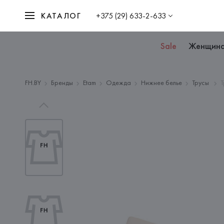
КАТАЛОГ
+375 (29) 633-2-633
Sale
Женщин
FH.BY
Бренды
Etam
Одежда
Нижнее белье
Трусы
Т