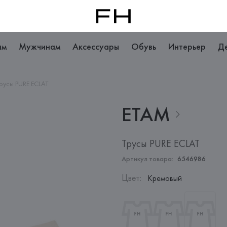
ам
Мужчинам
Аксессуары
Обувь
Интерьер
Д
русы PURE ECLAT
ETAM
Трусы PURE ECLAT
Артикул товара:
6546986
Цвет
:
Кремовый