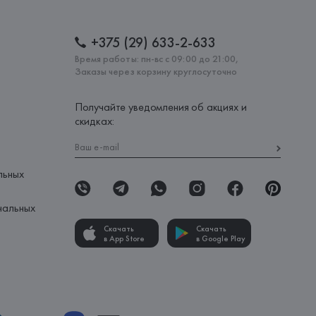
+375 (29) 633-2-633
Время работы: пн-вс с 09:00 до 21:00,
Заказы через корзину круглосуточно
Получайте уведомления об акциях и
скидках:
льных
нальных
Скачать
Скачать
в App Store
в Google Play