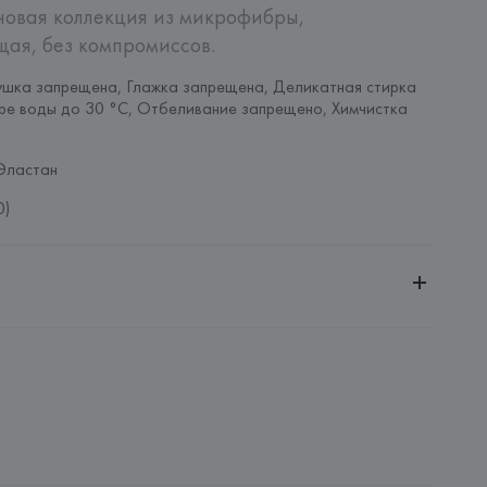
новая коллекция из микрофибры, 
ая, без компромиссов.
шка запрещена, Глажка запрещена, Деликатная стирка 
ре воды до 30 °C, Отбеливание запрещено, Химчистка 
Эластан
0)
ительной ответственностью "БелВиринея"
20030, г. Минск, ул. Немига, 5, пом. 39
SA
ie SA, 57/59 Rue Henri Barbusse 92110 Clichy,
: 
БАНГЛАДЕШ