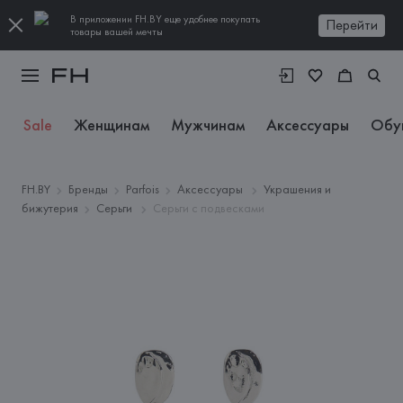
В приложении FH.BY еще удобнее покупать
Перейти
товары вашей мечты
Sale
Женщинам
Мужчинам
Аксессуары
Обу
FH.BY
Бренды
Parfois
Аксессуары
Украшения и
бижутерия
Серьги
Серьги с подвесками