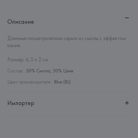
Описание
Длинные геометрические серьги из смолы с эффектом 
камня. 

Размер: 6,5 x 2 см
Состав
:
50% Смола, 50% Цинк
Цвет производителя
:
Blue (BL)
Импортер
Импортер: 
Общество с дополнительной ответственностью 
"БелВиринея"
Адрес: 
Республика Беларусь, 220030, г. Минск, ул. 