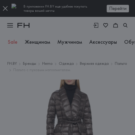
В приложении FH.BY еще удобнее покупать
Перейти
товары вашей мечты
Sale
Женщинам
Мужчинам
Аксессуары
Обу
FH.BY
Бренды
Herno
Одежда
Верхняя одежда
Пальто
Пальто с пуховым наполнителем