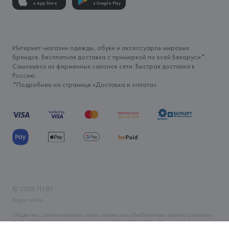
в App Store
в Google Play
Интернет-магазин одежды, обуви и аксессуаров мировых
брендов. Бесплатная доставка с примеркой по всей Беларуси*.
Самовывоз из фирменных салонов сети. Быстрая доставка в
Россию.
*Подробнее на странице «
Доставка и оплата
»
©
2026
FH.BY
Карта сайта
Общество с дополнительной ответственностью «БелВиринея» зарегистрировано
06.04.2006 Минским горисполкомом. УНП 190706320. Юр.адрес: г. Минск, ул.