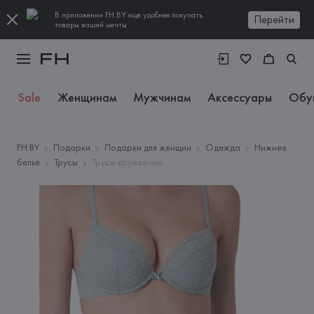
В приложении FH.BY еще удобнее покупать
Перейти
товары вашей мечты
Sale
Женщинам
Мужчинам
Аксессуары
Обу
FH.BY
Подарки
Подарки для женщин
Одежда
Нижнее
белье
Трусы
Трусы кружевные