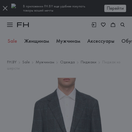
В приложении FH.BY еще удобнее покупать
Перейти
товары вашей мечты
Sale
Женщинам
Мужчинам
Аксессуары
Обу
FH.BY
Sale
Мужчинам
Одежда
Пиджаки
Пиджак из
шерсти