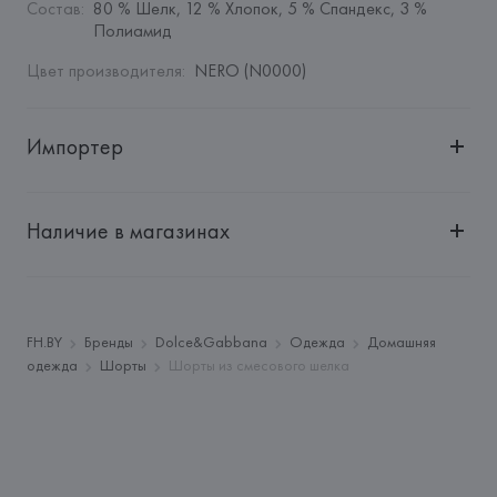
Состав
:
80 % Шелк, 12 % Хлопок, 5 % Спандекс, 3 % 
Полиамид
Цвет производителя
:
NERO (N0000)
Импортер
Импортер: 
Общество с дополнительной ответственностью 
"БелВиринея"
Наличие в магазинах
Адрес: 
Республика Беларусь, 220030, г. Минск, ул. 
Немига, 5, пом. 39
Производитель: 
Dolce & Gabbana SRL
Адрес: 
ИТАЛИЯ, 
Dolce & Gabbana SRL, Via Goldoni 10, 
FH.BY
Бренды
Dolce&Gabbana
Одежда
Домашняя
20129 Milano,
одежда
Шорты
Шорты из смесового шелка
Страна происхождения товара: 
ИТАЛИЯ