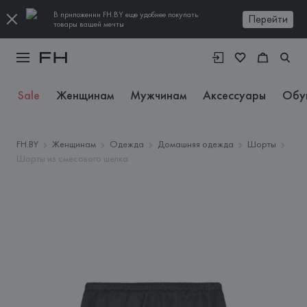
В приложении FH.BY еще удобнее покупать
Перейти
товары вашей мечты
Sale
Женщинам
Мужчинам
Аксессуары
Обу
FH.BY
Женщинам
Одежда
Домашняя одежда
Шорты
Шорты из смесового шелка