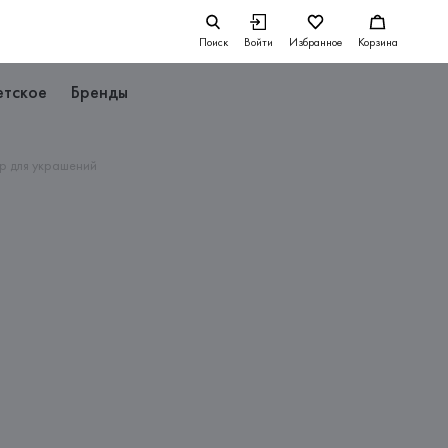
Поиск
Войти
Избранное
Корзина
етское
Бренды
р для украшений