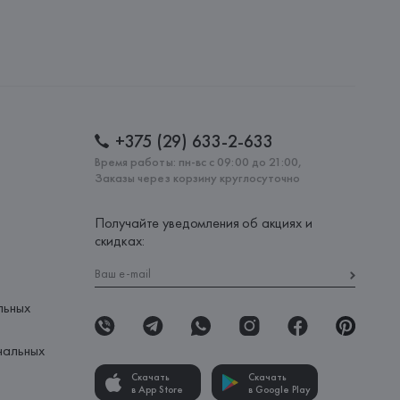
+375 (29) 633-2-633
Время работы: пн-вс с 09:00 до 21:00,
Заказы через корзину круглосуточно
Получайте уведомления об акциях и
скидках:
льных
нальных
Скачать
Скачать
в App Store
в Google Play