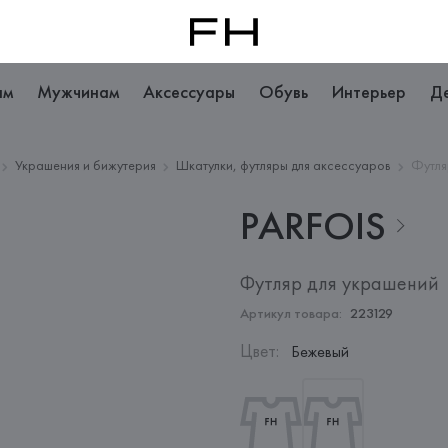
ам
Мужчинам
Аксессуары
Обувь
Интерьер
Д
Украшения и бижутерия
Шкатулки, футляры для аксессуаров
Футля
PARFOIS
Футляр для украшений
Артикул товара:
223129
Цвет
:
Бежевый