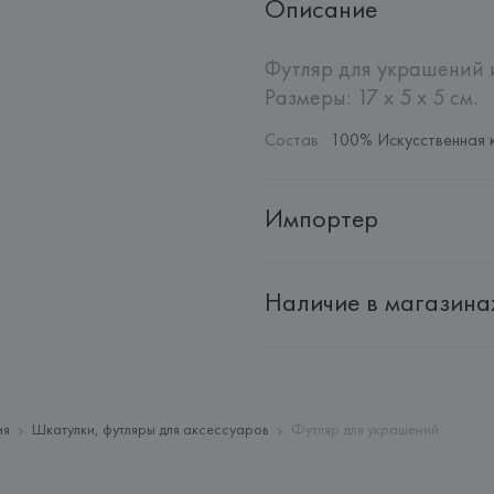
Описание
Футляр для украшений и
Размеры: 17 x 5 x 5 см.
Состав
:
100% Искусственная 
Импортер
Импортер: 
Общество с дополн
Наличие в магазина
Адрес: 
Республика Беларусь, 2
Производитель: 
Barata & Ramil
Адрес: 
ПОРТУГАЛИЯ, 
Barata &
Rio Tinto,
Страна происхождения товара
ия
Шкатулки, футляры для аксессуаров
Футляр для украшений