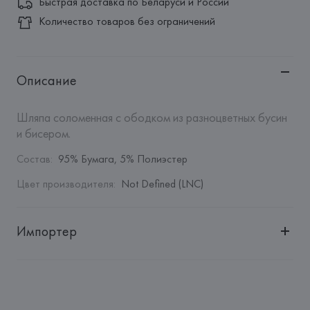
Быстрая доставка по Беларуси и России
Количество товаров без ограничений
Описание
Шляпа соломенная с ободком из разноцветных бусин 
и бисером.
Состав
:
95% Бумага, 5% Полиэстер
Цвет производителя
:
Not Defined (LNC)
Импортер
Импортер: 
Общество с дополнительной ответственностью 
"БелВиринея"
Адрес: 
Республика Беларусь, 220030, г. Минск, ул. 