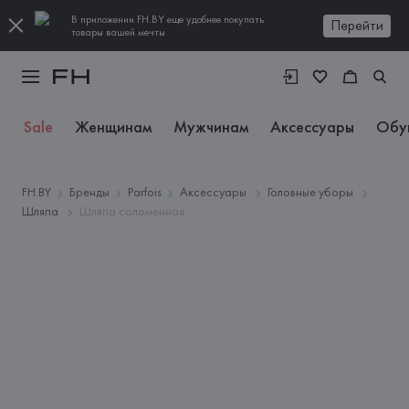
В приложении FH.BY еще удобнее покупать
Перейти
товары вашей мечты
Sale
Женщинам
Мужчинам
Аксессуары
Обу
FH.BY
Бренды
Parfois
Аксессуары
Головные уборы
Шляпа
Шляпа соломенная