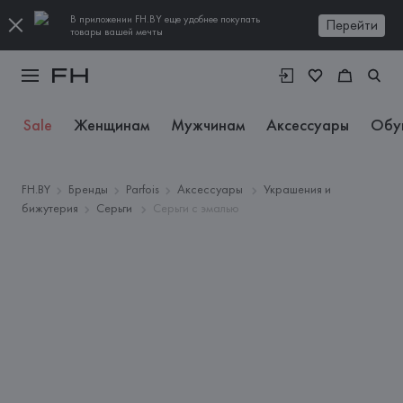
В приложении FH.BY еще удобнее покупать
Перейти
товары вашей мечты
Sale
Женщинам
Мужчинам
Аксессуары
Обу
FH.BY
Бренды
Parfois
Аксессуары
Украшения и
бижутерия
Серьги
Серьги с эмалью