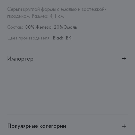
Серьги круглой формы с эмалью и застежкой-
гвоздиком. Размер: 4,1 см.
Состав
:
80% Железо, 20% Эмаль
Цвет производителя
:
Black (BK)
Импортер
Импортер: 
Общество с дополнительной ответственностью 
"БелВиринея"
Адрес: 
Республика Беларусь, 220030, г. Минск, ул. 
Немига, 5, пом. 39
Производитель: 
Barata & Ramilo, S.A.
Адрес: 
ПОРТУГАЛИЯ, 
Barata & Ramilo, S.A., Rua do Sistelo, 
Lugar de Santegãos. 4435-429 Rio Tinto,
Популярные категории
Страна происхождения товара: 
ГОНКОНГ