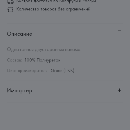
Быстрая доставка по Беларуси и России
Количество товаров без ограничений
Описание
Однотонная двусторонняя панама.
Состав
:
100% Полиуретан
Цвет производителя
:
Green (1KK)
Импортер
Импортер: 
Общество с дополнительной ответственностью 
"БелВиринея"
Адрес: 
Республика Беларусь, 220030, г. Минск, ул. 
Немига, 5, пом. 39