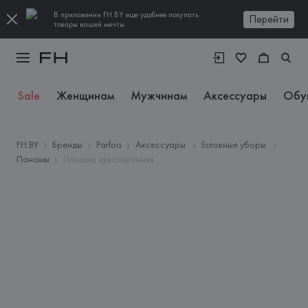
В приложении FH.BY еще удобнее покупать
Перейти
товары вашей мечты
Sale
Женщинам
Мужчинам
Аксессуары
Обу
FH.BY
Бренды
Parfois
Аксессуары
Головные уборы
Панамы
Панама двусторонняя