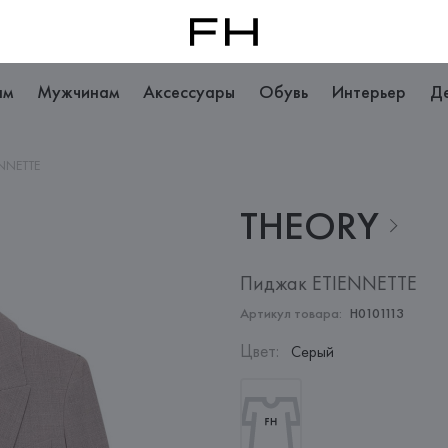
ам
Мужчинам
Аксессуары
Обувь
Интерьер
Д
NNETTE
THEORY
Пиджак ETIENNETTE
Артикул товара:
H0101113
Цвет
:
Серый