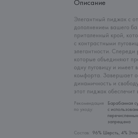
Описание
Элегантный пиджак с от
дополнением вашего баз
приталенный крой, кото
с контрастными пугови
элегантности. Спереди 
которые объединяют пра
одну пуговицу и имеет 
комфорта. Завершает о
динамичность и свободу
этот пиджак обеспечит 
Рекомендация 
Барабанная су
по уходу
:
с использован
перечисленных
запрещена
Состав
:
96% Шерсть, 4% Эла