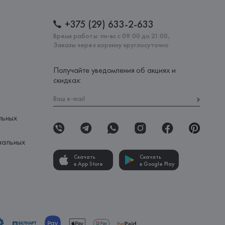
+375 (29) 633-2-633
Время работы: пн-вс с 09:00 до 21:00,
Заказы через корзину круглосуточно
Получайте уведомления об акциях и
скидках:
льных
нальных
Скачать
Скачать
в App Store
в Google Play