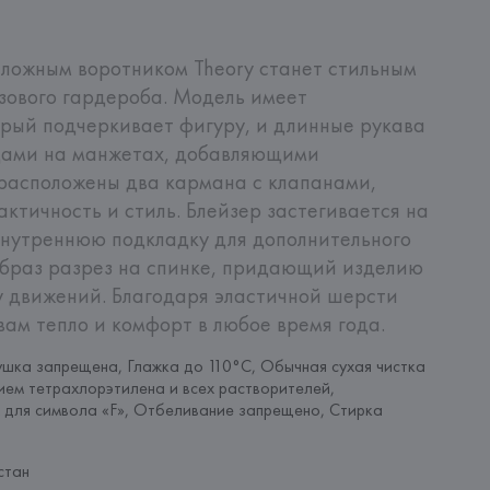
ложным воротником Theory станет стильным 
ового гардероба. Модель имеет 
рый подчеркивает фигуру, и длинные рукава 
цами на манжетах, добавляющими 
расположены два кармана с клапанами, 
ктичность и стиль. Блейзер застегивается на 
внутреннюю подкладку для дополнительного 
браз разрез на спинке, придающий изделию 
 движений. Благодаря эластичной шерсти 
вам тепло и комфорт в любое время года.
шка запрещена, Глажка до 110°C, Обычная сухая чистка 
ием тетрахлорэтилена и всех растворителей, 
 для символа «F», Отбеливание запрещено, Стирка 
стан