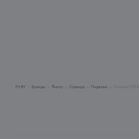
FH.BY
Бренды
Theory
Одежда
Пиджаки
Пиджак ETIEN