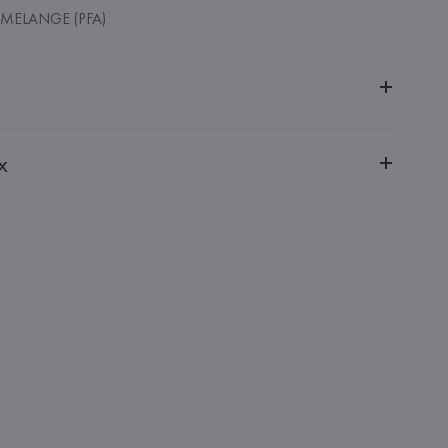
 MELANGE (PFA)
ительной ответственностью "БелВиринея"
х
20030, г. Минск, ул. Немига, 5, пом. 39
(UK) LTD
NK THEORY (UK) LTD; 4th Floor 103-113 Regent Street, 
: 
ГОНКОНГ