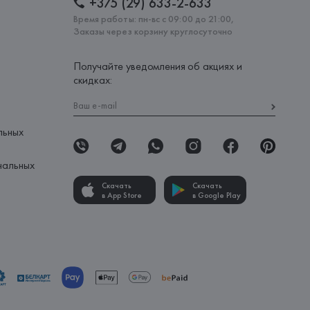
+375 (29) 633-2-633
Время работы: пн-вс с 09:00 до 21:00,
Заказы через корзину круглосуточно
Получайте уведомления об акциях и
скидках:
льных
нальных
Скачать
Скачать
в App Store
в Google Play