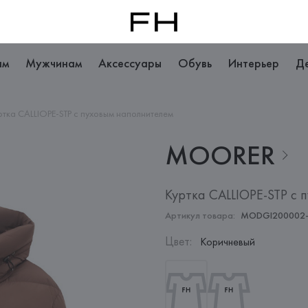
ам
Мужчинам
Аксессуары
Обувь
Интерьер
Д
ртка CALLIOPE-STP с пуховым наполнителем
MOORER
Куртка CALLIOPE-STP с 
Артикул товара:
MODGI200002-
Цвет
:
Коричневый