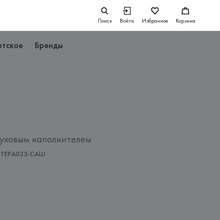
Поиск
Войти
Избранное
Корзина
етское
Бренды
пуховым наполнителем
TEPA023-CALLI