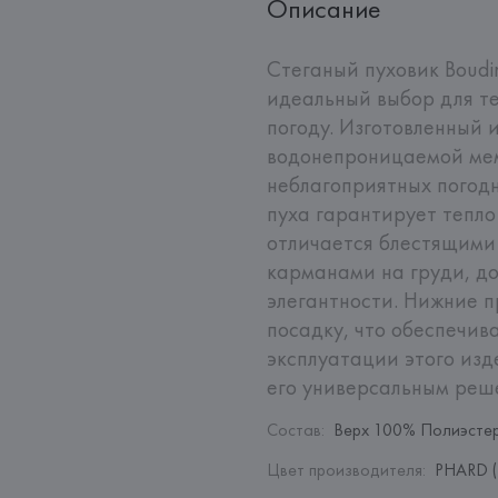
Описание
Стеганый пуховик Boudi
идеальный выбор для те
погоду. Изготовленный 
водонепроницаемой мемб
неблагоприятных погодн
пуха гарантирует тепло даж
отличается блестящими
карманами на груди, д
элегантности. Нижние п
посадку, что обеспечив
эксплуатации этого изде
его универсальным реш
Состав
:
Верх 100% Полиэсте
Цвет производителя
:
PHARD (