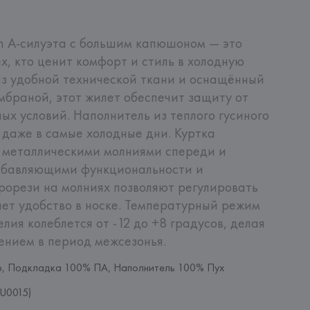
n А-силуэта с большим капюшоном — это 
х, кто ценит комфорт и стиль в холодную 
из удобной технической ткани и оснащённый 
раной, этот жилет обеспечит защиту от 
ых условий. Наполнитель из теплого гусиного 
е в самые холодные дни. Куртка 
 металлическими молниями спереди и 
обавляющими функциональности и 
рорези на молниях позволяют регулировать 
ает удобство в носке. Температурный режим 
лия колеблется от -12 до +8 градусов, делая 
ением в период межсезонья.
р, Подкладка 100% ПА, Наполнитель 100% Пух
U0015)