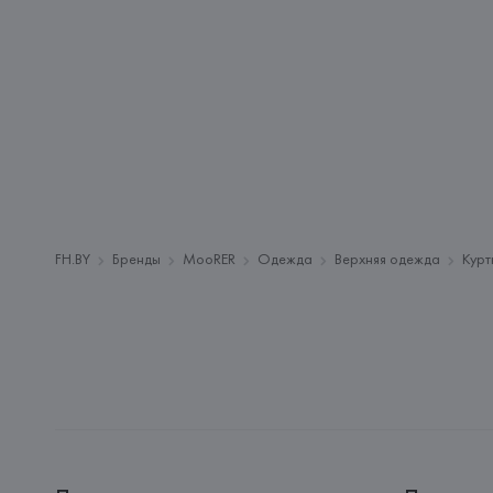
FH.BY
Бренды
MooRER
Одежда
Верхняя одежда
Курт