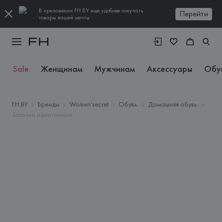
В приложении FH.BY еще удобнее покупать
Перейти
товары вашей мечты
Sale
Женщинам
Мужчинам
Аксессуары
Обу
FH.BY
Бренды
Women'secret
Обувь
Домашняя обувь
Тапочки однотонные