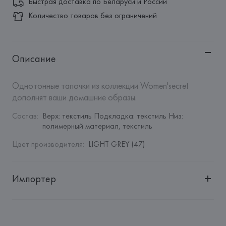
Быстрая доставка по Беларуси и России
Количество товаров без ограничений
Описание
Однотонные тапочки из коллекции Women'secret 
дополнят ваши домашние образы.
Состав
:
Верх: текстиль Подкладка: текстиль Низ: 
полимерный материал, текстиль
Цвет производителя
:
LIGHT GREY (47)
Импортер
Импортер: 
Общество с дополнительной ответственностью 
"БелВиринея"