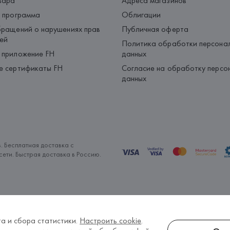
вара
Адреса магазинов
 программа
Облигации
ращений о нарушениях прав
Публичная оферта
ей
Политика обработки персона
 приложение FH
данных
е сертификаты FH
Согласие на обработку персо
данных
. Бесплатная доставка с
ети. Быстрая доставка в Россию.
а и сбора статистики.
Настроить cookie
.