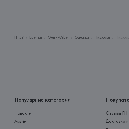
FH.BY
Бренды
Gerry Weber
Одежда
Пиджаки
Пиджак
Популярные категории
Покупат
Новости
Отзывы FH
Акции
Доставка и