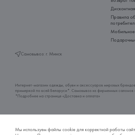
Возврат то
Дисконтная
Правила об
потребител
Мобильное
Подарочны
Самовывоз: г. Минск
Интернет-магазин одежды, обуви и аксессуаров мировых брендов
примеркой по всей Беларуси*. Самовывоз из фирменных салонов с
*Подробнее на странице «
Доставка и оплата
»
Мы используем файлы cookie для корректной работы сайт