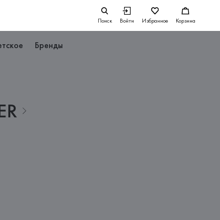
Поиск
Войти
Избранное
Корзина
етское
Бренды
ER