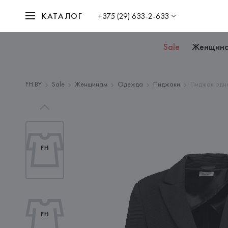
КАТАЛОГ
+375 (29) 633-2-633
Sale
Женщин
FH.BY
Sale
Женщинам
Одежда
Пиджаки
Пиджак одн