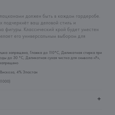
лацканами должен быть в каждом гардеробе. 
х подчеркнёт ваш деловой стиль и 
а фигуры. Классический крой будет уместен 
делает его универсальным выбором для 
шка запрещена, Глажка до 110°C, Деликатная стирка при 
оды до 30 °C, Деликатная сухая чистка для символа «P», 
запрещено
Вискоза, 4% Эластан
11000)
ительной ответственностью "БелВиринея"