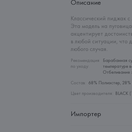
Описание
Классический пиджак с 
Эта модель на пуговица
акцентирует достоинств
в любой ситуации, что 
любого случая.
Рекомендация 
Барабанная су
по уходу
:
температуре в
Отбеливание 
Состав
:
68% Полиэстер, 28% 
Цвет производителя
:
BLACK (
Импортер
Импортер: 
Общество с дополн