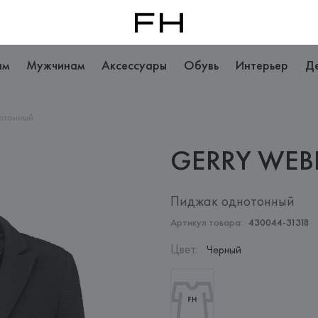
ам
Мужчинам
Аксессуары
Обувь
Интерьер
Д
отонный
GERRY
WEB
Пиджак однотонный
Артикул товара:
430044-31318
Цвет
:
Черный