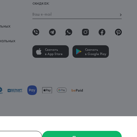
скидках:
льных
нальных
Скачать
Скачать
в App Store
в Google Play