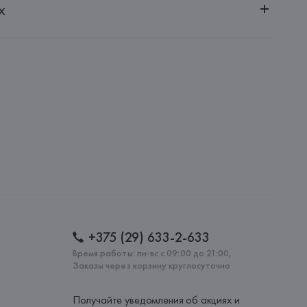
х
20030, г. Минск, ул. Немига, 5, пом. 39
UNTO VICTRIX, S.L.
PUNTO VICTRIX, S.L., C/ de l'Overlocaire, 24-28 
eos, 59-08302 Mataró(Barcelona),
: 
ТУРЦИЯ
+375 (29) 633-2-633
Время работы: пн-вс с 09:00 до 21:00,
Заказы через корзину круглосуточно
Получайте уведомления об акциях и