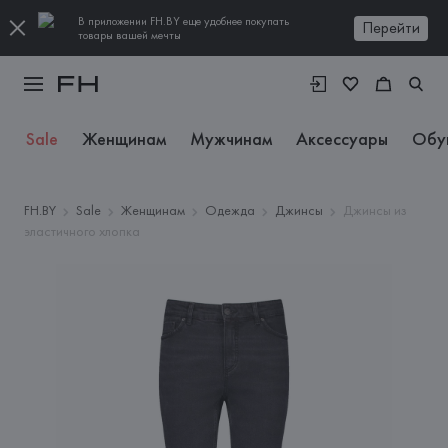
В приложении FH.BY еще удобнее покупать
Перейти
товары вашей мечты
Sale
Женщинам
Мужчинам
Аксессуары
Обу
FH.BY
Sale
Женщинам
Одежда
Джинсы
Джинсы из
эластичного хлопка