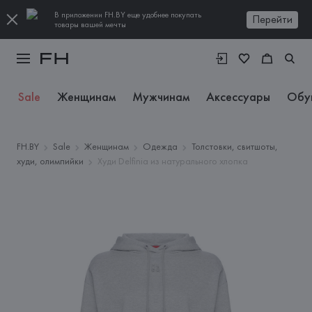
В приложении FH.BY еще удобнее покупать
Перейти
товары вашей мечты
Sale
Женщинам
Мужчинам
Аксессуары
Обу
FH.BY
Sale
Женщинам
Одежда
Толстовки, свитшоты,
худи, олимпийки
Худи Delfinia из натурального хлопка