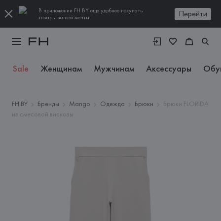
В приложении FH.BY еще удобнее покупать
Перейти
товары вашей мечты
Sale
Женщинам
Мужчинам
Аксессуары
Обу
FH.BY
Бренды
Mango
Одежда
Брюки
Брюки FLORIDA
из смесовой вискозы