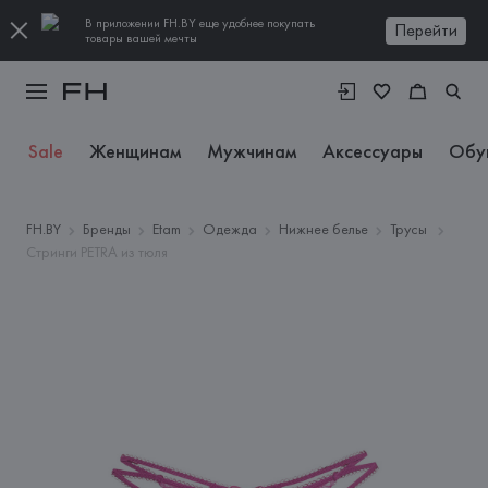
В приложении FH.BY еще удобнее покупать
Перейти
товары вашей мечты
Sale
Женщинам
Мужчинам
Аксессуары
Обу
FH.BY
Бренды
Etam
Одежда
Нижнее белье
Трусы
Стринги PETRA из тюля