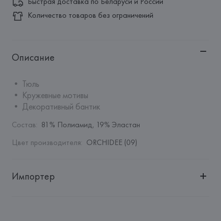
Быстрая доставка по Беларуси и России
Количество товаров без ограничений
Описание
• Тюль

• Кружевные мотивы

• Декоративный бантик
Состав
:
81% Полиамид, 19% Эластан
Цвет производителя
:
ORCHIDEE (09)
Импортер
Импортер: 
Общество с дополнительной ответственностью 
"БелВиринея"