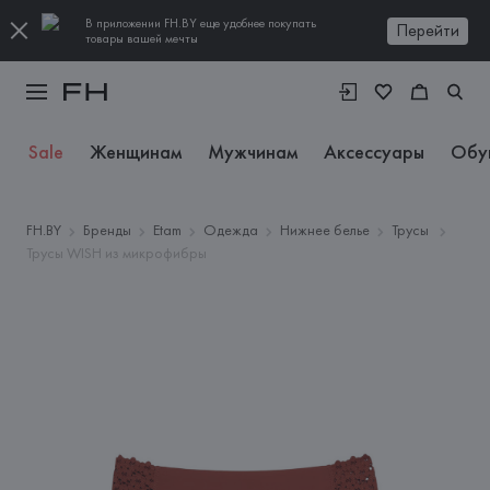
В приложении FH.BY еще удобнее покупать
Перейти
товары вашей мечты
Sale
Женщинам
Мужчинам
Аксессуары
Обу
FH.BY
Бренды
Etam
Одежда
Нижнее белье
Трусы
Трусы WISH из микрофибры