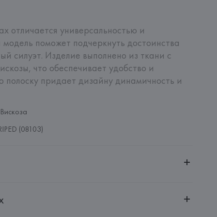
х отличается универсальностью и 
 модель поможет подчеркнуть достоинства 
ый силуэт. Изделие выполнено из ткани с 
скозы, что обеспечивает удобство и 
ю полоску придает дизайну динамичность и 
 Вискоза
RIPED (08103)
ительной ответственностью "БелВиринея"
х
20030, г. Минск, ул. Немига, 5, пом. 39
UNTO VICTRIX, S.L.