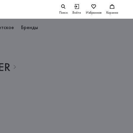
Поиск
Войти
Избранное
Корзина
етское
Бренды
ER