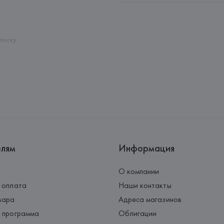
Адрес: 
ИСПАНИЯ, 
GENEROS DE 
Pol.Ind."Les Hortes"-Apdo.Corr
Страна происхождения товара
лоску
елям
Информация
О компании
 оплата
Наши контакты
вара
Адреса магазинов
 программа
Облигации