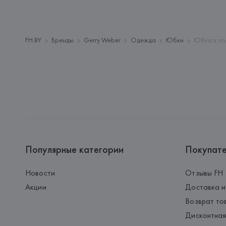
FH.BY
Бренды
Gerry Weber
Одежда
Юбки
Юбка в по
Популярные категории
Покупат
Новости
Отзывы FH
Акции
Доставка и
Возврат то
Дисконтная