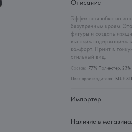
Описание
Эффектная юбка на запа
безупречным кроем. Эта
фигуры и создать изящн
высоким содержанием ви
комфорт. Принт в тонку
стильный вид.
Состав
:
77% Полиэстер, 23%
Цвет производителя
:
BLUE ST
Импортер
Импортер: 
Общество с дополн
Наличие в магазина
Адрес: 
Республика Беларусь, 2
Производитель: 
GENEROS DE P