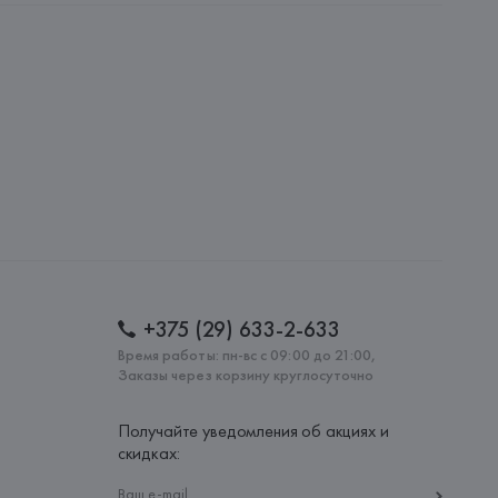
PUNTO VICTRIX, S.L., C/ de l'Overlocaire, 24-28 
eos, 59-08302 Mataró(Barcelona),
: 
ШРИ-ЛАНКА
+375 (29) 633-2-633
Время работы: пн-вс с 09:00 до 21:00,
Заказы через корзину круглосуточно
Получайте уведомления об акциях и
скидках: