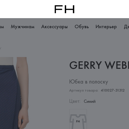
ам
Мужчинам
Аксессуары
Обувь
Интерьер
Д
у
GERRY
WEB
Юбка в полоску
Артикул товара:
410027-31312
Цвет
:
Синий