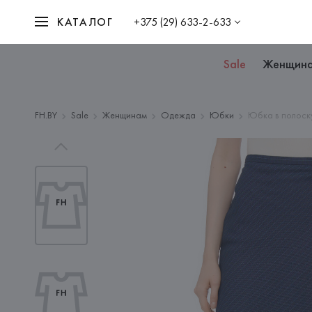
КАТАЛОГ
+375 (29) 633-2-633
Sale
Женщин
FH.BY
Sale
Женщинам
Одежда
Юбки
Юбка в полоск