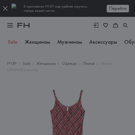
В приложении FH.BY еще удобнее покупать
Перейти
товары вашей мечты
Sale
Женщинам
Мужчинам
Аксессуары
Обу
FH.BY
Sale
Женщинам
Одежда
Платья
Платье
GRUNGE в клетку