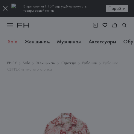
В приложении FH.BY еще удобнее покупать
Перейти
товары вашей мечты
Sale
Женщинам
Мужчинам
Аксессуары
Обу
FH.BY
Sale
Женщинам
Одежда
Рубашки
Рубашка
CLIPPER из чистого хлопка