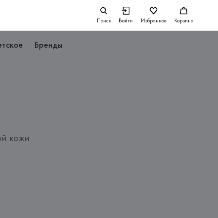
Поиск
Войти
Избранное
Корзина
етское
Бренды
ой кожи