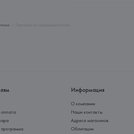
Адрес: 
ГЕРМАНИЯ, 
HUGO BOSS 
Страна происхождения товара
тенки
Перчатки из натуральной кожи
елям
Информация
О компании
 оплата
Наши контакты
вара
Адреса магазинов
 программа
Облигации