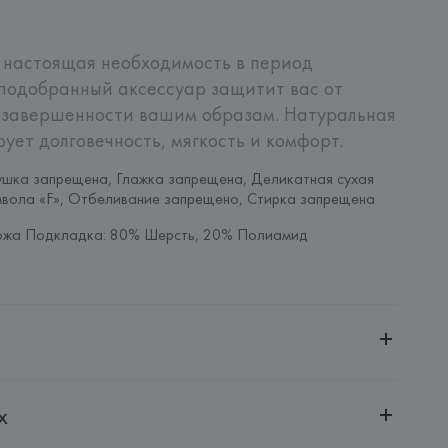
 настоящая необходимость в период 
подобранный аксессуар защитит вас от 
 завершенности вашим образам. Натуральная 
ует долговечность, мягкость и комфорт.
шка запрещена, Глажка запрещена, Деликатная сухая 
мвола «F», Отбеливание запрещено, Стирка запрещена
ожа Подкладка: 80% Шерсть, 20% Полиамид
ченной ответственностью "Авикойл Интернешнл"
х
20051, г. Минск, ул. Рафиева, д. 64, помещение 2-27
 AG