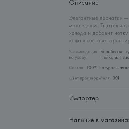
Описание
Элегантные перчатки —
межсезонья. Тщательно 
холода и добавит нотку
кожа в составе гарантир
Рекомендация 
Барабанная су
по уходу
:
чистка для си
Состав
:
100% Натуральная к
Цвет производителя
:
001
Импортер
Импортер: 
Общество с ограни
Наличие в магазина
Адрес: 
Республика Беларусь, 2
Производитель: 
HUGO BOSS