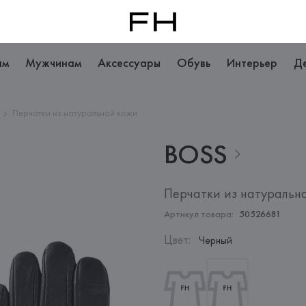
ам
Мужчинам
Аксессуары
Обувь
Интерьер
Д
Перчатки из натуральной кожи
BOSS
Перчатки из натуральн
Артикул товара:
50526681
Цвет
:
Черный