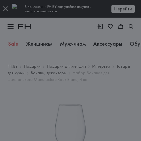
В приложении FH.BY еще удобнее покупать
Перейти
товары вашей мечты
Sale
Женщинам
Мужчинам
Аксессуары
Обу
FH.BY
Подарки
Подарки для женщин
Интерьер
Товары
для кухни
Бокалы, декантеры
Набор бокалов для
шампанского Manufacture Rock Blanc, 4 шт