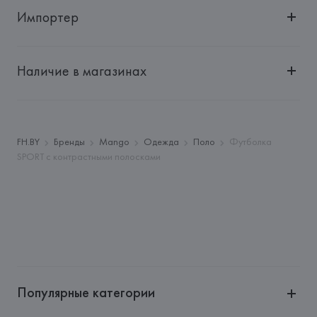
Импортер
Импортер: 
Общество с дополнительной ответственностью 
"Белмаркетцентр"
Наличие в магазинах
Адрес: 
Республика Беларусь, 220030, г. Минск, ул. 
Немига, 5, пом. 39, ком. 1
Производитель: 
MANGO MNG, S.A.
Адрес: 
ИСПАНИЯ, 
MANGO MNG, S.A., Via Augusta 10 
FH.BY
Бренды
Mango
Одежда
Поло
Футболка
(Pol. Ind. Riera de Caldes), 08184 Palau-Solità i Plegamans 
SPORT с контрастными полосками
(Barcelona),
Страна происхождения товара: 
КИТАЙ
Популярные категории