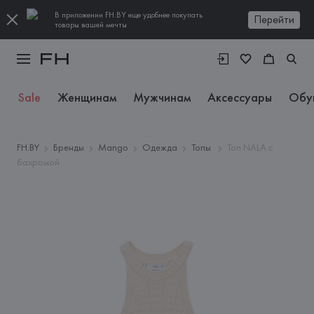
В приложении FH.BY еще удобнее покупать
Перейти
товары вашей мечты
Sale
Женщинам
Мужчинам
Аксессуары
Обу
FH.BY
Бренды
Mango
Одежда
Топы
Топ NALA с
бахромой