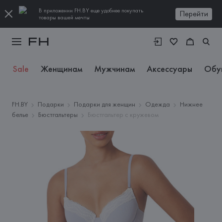
В приложении FH.BY еще удобнее покупать
Перейти
товары вашей мечты
Sale
Женщинам
Мужчинам
Аксессуары
Обу
FH.BY
Подарки
Подарки для женщин
Одежда
Нижнее
белье
Бюстгальтеры
Бюстгальтер с кружевом