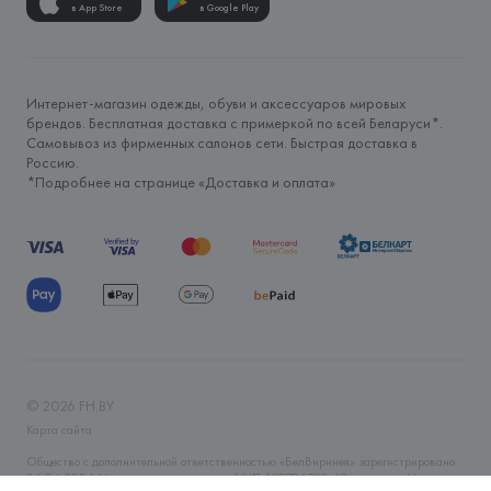
в App Store
в Google Play
Интернет-магазин одежды, обуви и аксессуаров мировых
брендов. Бесплатная доставка с примеркой по всей Беларуси*.
Самовывоз из фирменных салонов сети. Быстрая доставка в
Россию.
*Подробнее на странице «
Доставка и оплата
»
©
2026
FH.BY
Карта сайта
Общество с дополнительной ответственностью «БелВиринея» зарегистрировано
06.04.2006 Минским горисполкомом. УНП 190706320. Юр.адрес: г. Минск, ул.