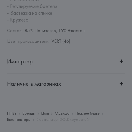
- Регулируемые бретели

- Застежка на спинке

- Кружево
Состав
:
85% Полиэстер, 15% Эластан
Цвет производителя
:
VERT (46)
Импортер
Импортер: 
Общество с дополнительной ответственностью 
"БелВиринея"
Наличие в магазинах
Адрес: 
Республика Беларусь, 220030, г. Минск, ул. 
Немига, 5, пом. 39
Производитель: 
Etam Lingerie SA
Адрес: 
ФРАНЦИЯ, 
Etam Lingerie SA, 57/59 Rue Henri 
FH.BY
Бренды
Etam
Одежда
Нижнее белье
Barbusse 92110 Clichy,
Бюстгальтеры
Бюстгальтер IDOLE кружевной
Страна происхождения товара: 
МЬЯНМА