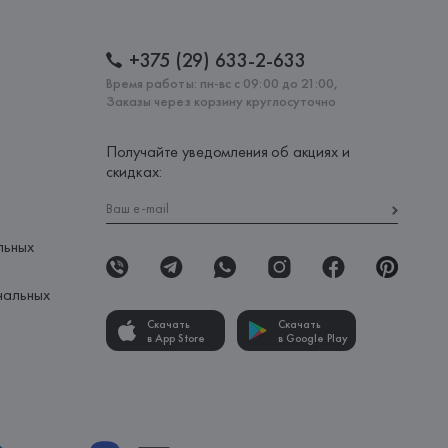
+375 (29) 633-2-633
Время работы: пн-вс с 09:00 до 21:00,
Заказы через корзину круглосуточно
Получайте уведомления об акциях и
скидках:
льных
нальных
Скачать
Скачать
в App Store
в Google Play