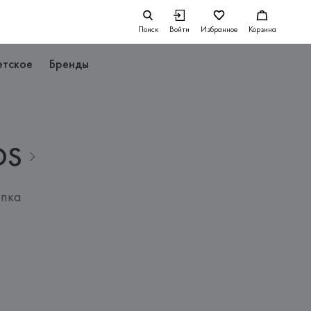
Поиск
Войти
Избранное
Корзина
етское
Бренды
DS
опка