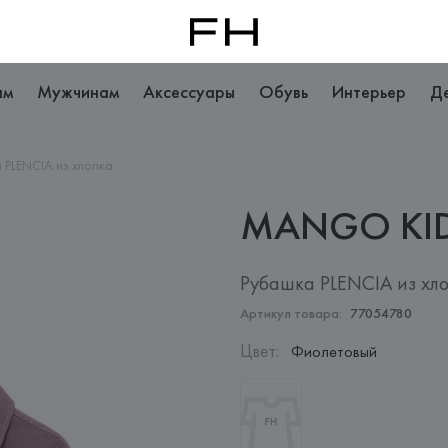
ам
Мужчинам
Аксессуары
Обувь
Интерьер
Д
 PLENCIA из хлопка
MANGO
KI
Рубашка PLENCIA из хл
Артикул товара:
77054780
Цвет
:
Фиолетовый