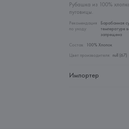
Рубашка из 100% хлопка
пуговицы.
Рекомендация 
Барабанная су
по уходу
:
температуре в
запрещена
Состав
:
100% Хлопок
Цвет производителя
:
null (67)
Импортер
Импортер: 
Общество с дополн
Адрес: 
Республика Беларусь, 22
Производитель: 
MANGO MNG,
Адрес: 
ИСПАНИЯ, 
MANGO MNG, 
Palau-Solità i Plegamans (Barce
Страна происхождения товара