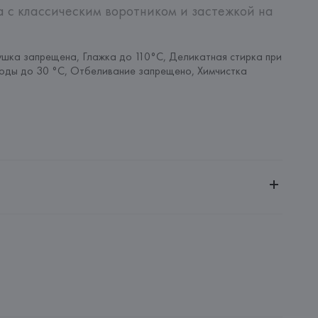
 с классическим воротником и застежкой на 
шка запрещена, Глажка до 110°C, Деликатная стирка при 
оды до 30 °C, Отбеливание запрещено, Химчистка 
ительной ответственностью "Белмаркетцентр"
0030, г. Минск, ул. Немига, 5, пом. 39, ком. 1
 S.A.
S.A., Via Augusta 10 (Pol. Ind. Riera de Caldes), 08184 
lona),
: 
БАНГЛАДЕШ