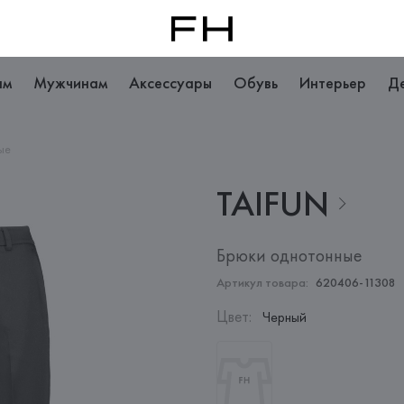
ам
Мужчинам
Аксессуары
Обувь
Интерьер
Д
ые
TAIFUN
Брюки однотонные
Артикул товара:
620406-11308
Цвет
:
Черный