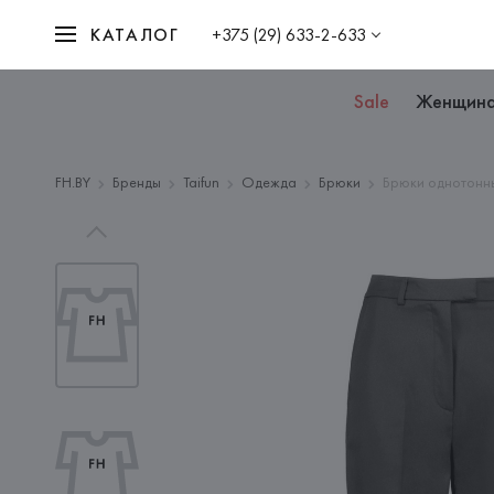
КАТАЛОГ
+375 (29) 633-2-633
Sale
Женщин
FH.BY
Бренды
Taifun
Одежда
Брюки
Брюки однотонн