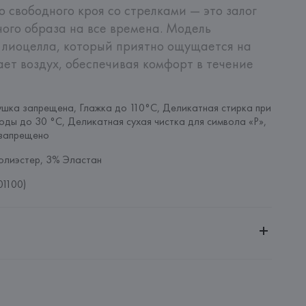
свободного кроя со стрелками — это залог 
ного образа на все времена. Модель 
 лиоцелла, который приятно ощущается на 
ает воздух, обеспечивая комфорт в течение 
шка запрещена, Глажка до 110°C, Деликатная стирка при 
оды до 30 °C, Деликатная сухая чистка для символа «P», 
запрещено
олиэстер, 3% Эластан
01100)
ительной ответственностью "БелВиринея"
20030, г. Минск, ул. Немига, 5, пом. 39
ternational Aktiengesellschaft