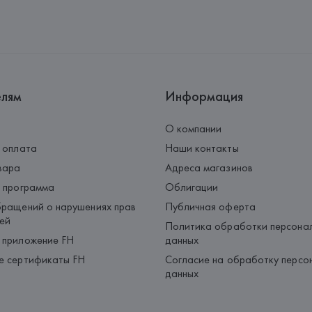
Адрес: 
ГЕРМАНИЯ, 
Gerry Weber
(WESTFALLEN), NEULEHENSTRA
Страна происхождения товара
елям
Информация
О компании
 оплата
Наши контакты
вара
Адреса магазинов
 программа
Облигации
ращений о нарушениях прав
Публичная оферта
ей
Политика обработки персона
 приложение FH
данных
е сертификаты FH
Согласие на обработку персо
данных