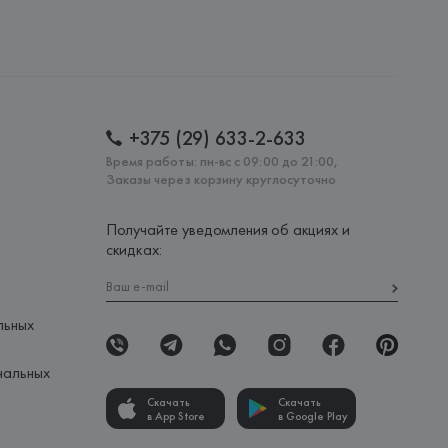
 International Aktiengesellschaft, 33790 HALLE 
SSE, 8,
: 
КИТАЙ
+375 (29) 633-2-633
Время работы: пн-вс с 09:00 до 21:00,
Заказы через корзину круглосуточно
Получайте уведомления об акциях и
скидках:
льных
нальных
Скачать
Скачать
в App Store
в Google Play