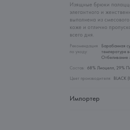
Изящные брюки палаццо 
элегантного и женствен
выполнена из смесового
коже и отлично пропуск
всего дня.
Рекомендация 
Барабанная су
по уходу
:
температуре в
Отбеливание 
Состав
:
68% Лиоцелл, 29% П
Цвет производителя
:
BLACK (
Импортер
Импортер: 
Общество с дополн
Адрес: 
Республика Беларусь, 2
Производитель: 
Gerry Weber In