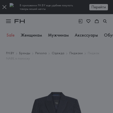
В приложении FH.BY еще удобнее покупать
Перейти
товары вашей мечты
Sale
Женщинам
Мужчинам
Аксессуары
Обу
FH.BY
Бренды
Persona
Одежда
Пиджаки
Пиджак
NABIL в полоску