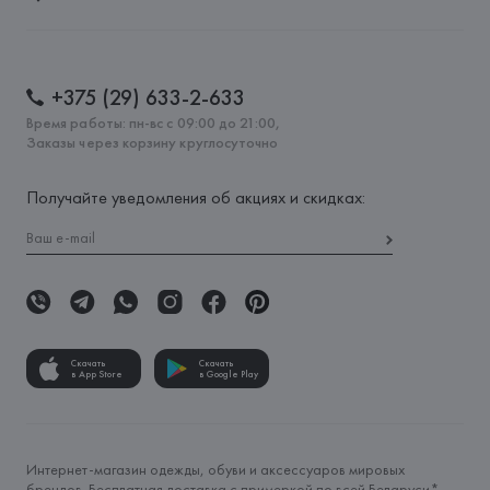
+375 (29) 633-2-633
Время работы: пн-вс с 09:00 до 21:00,
Заказы через корзину круглосуточно
Получайте уведомления об акциях и скидках:
Скачать
Скачать
в App Store
в Google Play
Интернет-магазин одежды, обуви и аксессуаров мировых
брендов. Бесплатная доставка с примеркой по всей Беларуси*.