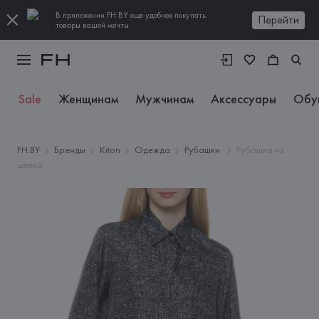
В приложении FH.BY еще удобнее покупать
Перейти
товары вашей мечты
Sale
Женщинам
Мужчинам
Аксессуары
Обу
FH.BY
Бренды
Kiton
Одежда
Рубашки
Рубашка из
шелка