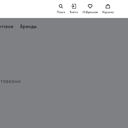
Поиск
Войти
Избранное
Корзина
етское
Бренды
ставками