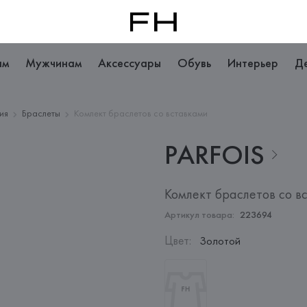
ам
Мужчинам
Аксессуары
Обувь
Интерьер
Д
ия
Браслеты
Комлект браслетов со вставками
PARFOIS
Комлект браслетов со в
Артикул товара:
223694
Цвет
:
Золотой