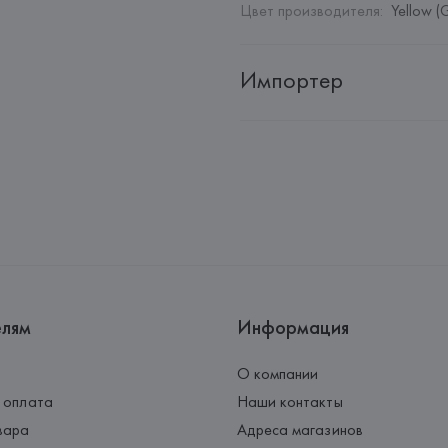
Цвет производителя
:
Yellow (
Импортер
Импортер: 
Общество с дополн
Адрес: 
Республика Беларусь, 2
Производитель: 
Barata & Ramil
Адрес: 
ПОРТУГАЛИЯ, 
Barata &
Rio Tinto,
Страна происхождения товара
елям
Информация
О компании
 оплата
Наши контакты
вара
Адреса магазинов