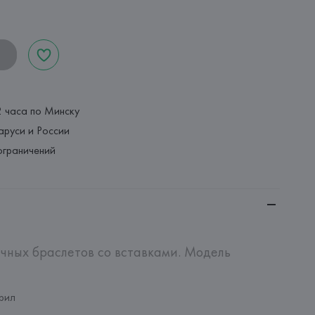
2 часа по Минску
аруси и России
ограничений
ичных браслетов со вставками. Модель 
рил