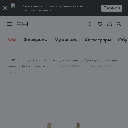
В приложении FH.BY еще удобнее покупать
Перейти
товары вашей мечты
Sale
Женщинам
Мужчинам
Аксессуары
Обу
FH.BY
Подарки
Подарки для женщин
Одежда
Нижнее
белье
Бюстгальтеры
Бюстгальтер PALMES с треугольными
чашками