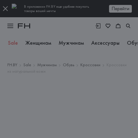
В приложении FH.BY еще удобнее покупать
Перейти
товары вашей мечты
Sale
Женщинам
Мужчинам
Аксессуары
Обу
FH.BY
Sale
Мужчинам
Обувь
Кроссовки
Кроссовки
из натуральной кожи