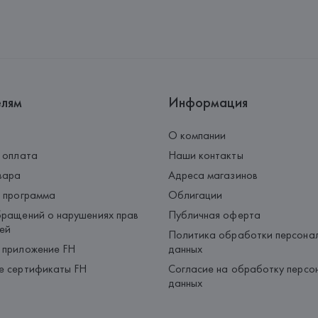
Производитель: 
Giorgio Armani
Адрес: 
ИТАЛИЯ, 
Giorgio Arman
Страна происхождения товара
елям
Информация
О компании
 оплата
Наши контакты
вара
Адреса магазинов
 программа
Облигации
ращений о нарушениях прав
Публичная оферта
ей
Политика обработки персона
 приложение FH
данных
е сертификаты FH
Согласие на обработку персо
данных