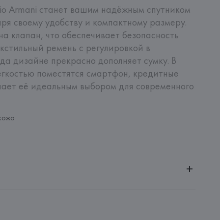
io Armani станет вашим надёжным спутником 
ря своему удобству и компактному размеру. 
на клапан, что обеспечивает безопасность 
кстильный ремень с регулировкой в 
а дизайне прекрасно дополняет сумку. В 
ёгкостью поместятся смартфон, кредитные 
лает её идеальным выбором для современного 
кожа
ченной ответственностью "Авикойл Интернешнл"
20051, г. Минск, ул. Рафиева, д. 64, помещение 2-27