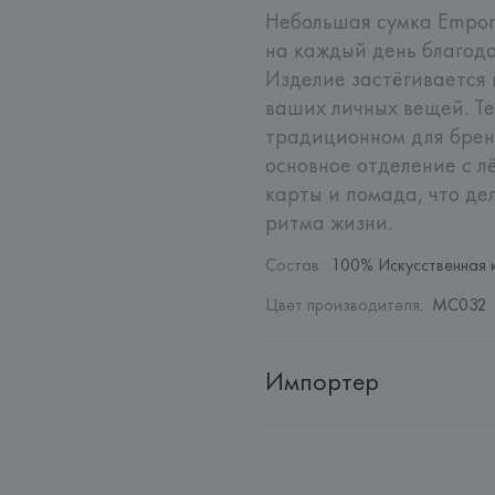
Небольшая сумка Empor
на каждый день благода
Изделие застёгивается 
ваших личных вещей. Те
традиционном для бренд
основное отделение с л
карты и помада, что де
ритма жизни.
Состав
:
100% Искусственная 
Цвет производителя
:
MC032
Импортер
Импортер: 
Общество с ограни
Адрес: 
Республика Беларусь, 2