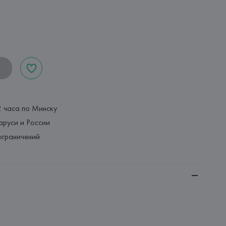
2 часа по Минску
аруси и России
ограничений