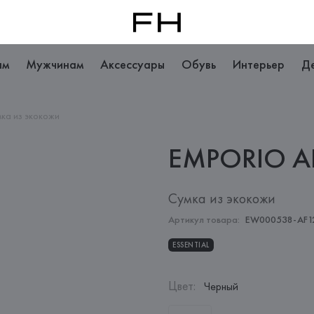
ам
Мужчинам
Аксессуары
Обувь
Интерьер
Д
ка из экокожи
EMPORIO
A
Сумка из экокожи
Артикул товара:
EW000538-AF1
ESSENTIAL
Цвет
:
Черный