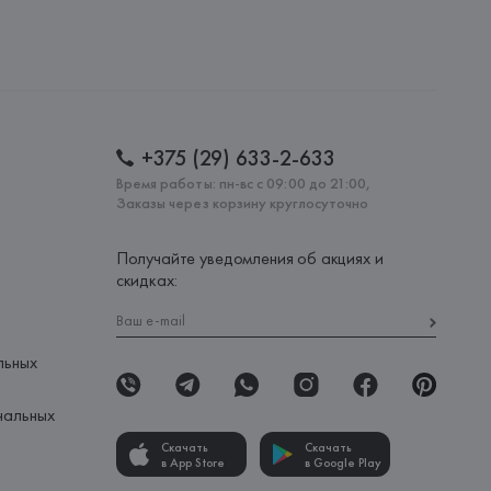
 S.p.A.
i S.p.A - Via Borgonuovo 11, 20121 Milano,
: 
КИТАЙ
+375 (29) 633-2-633
Время работы: пн-вс с 09:00 до 21:00,
Заказы через корзину круглосуточно
Получайте уведомления об акциях и
скидках:
льных
нальных
Скачать
Скачать
в App Store
в Google Play