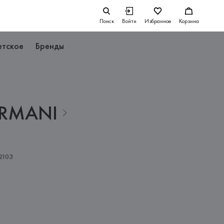
Поиск
Войти
Избранное
Корзина
етское
Бренды
RMANI
2103