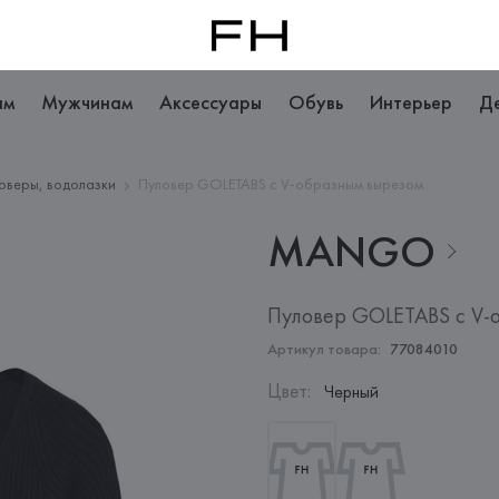
ам
Мужчинам
Аксессуары
Обувь
Интерьер
Д
оверы, водолазки
Пуловер GOLETABS с V-образным вырезом
MANGO
Пуловер GOLETABS с V-
Артикул товара:
77084010
Цвет
:
Черный