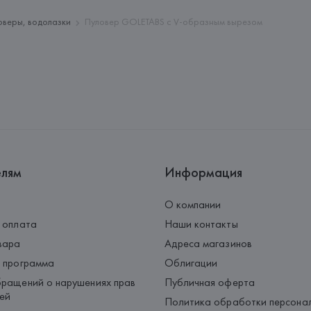
Страна происхождения товара
оверы, водолазки
Пуловер GOLETABS с V-образным вырезом
елям
Информация
О компании
 оплата
Наши контакты
вара
Адреса магазинов
 программа
Облигации
ращений о нарушениях прав
Публичная оферта
ей
Политика обработки персона