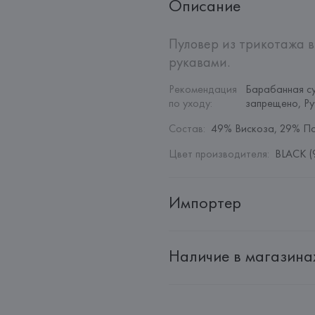
Описание
Пуловер из трикотажа в
рукавами.
Рекомендация 
Барабанная су
по уходу
:
запрещено, Ру
Состав
:
49% Вискоза, 29% П
Цвет производителя
:
BLACK (
Импортер
Импортер: 
Общество с дополн
Наличие в магазина
Адрес: 
Республика Беларусь, 22
Производитель: 
MANGO MNG,
Адрес: 
ИСПАНИЯ, 
MANGO MNG, 
Palau-Solità i Plegamans (Barce