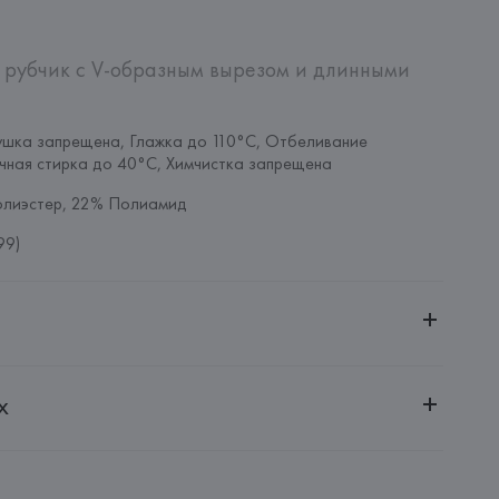
 рубчик с V-образным вырезом и длинными 
шка запрещена, Глажка до 110°C, Отбеливание 
чная стирка до 40°C, Химчистка запрещена
олиэстер, 22% Полиамид
99)
ительной ответственностью "Белмаркетцентр"
х
0030, г. Минск, ул. Немига, 5, пом. 39, ком. 1
 S.A.
S.A., Via Augusta 10 (Pol. Ind. Riera de Caldes), 08184 
lona),