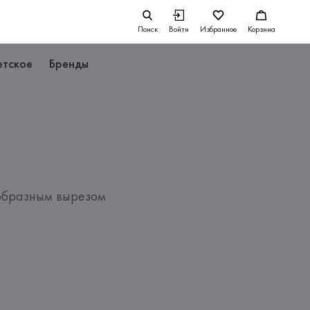
Поиск
Войти
Избранное
Корзина
етское
Бренды
образным вырезом