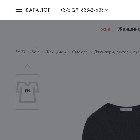
КАТАЛОГ
+375 (29) 633-2-633
Sale
Женщин
FH.BY
Sale
Женщинам
Одежда
Джемперы, свитеры, пул