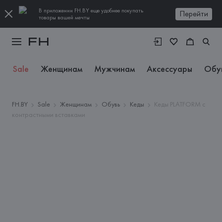
В приложении FH.BY еще удобнее покупать
Перейти
товары вашей мечты
Sale
Женщинам
Мужчинам
Аксессуары
Обу
FH.BY
Sale
Женщинам
Обувь
Кеды
Кеды PLATFORM с
контрастными вставками