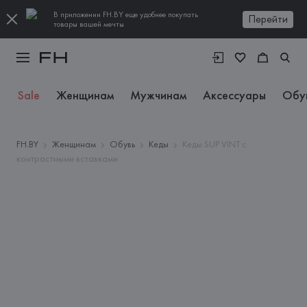
В приложении FH.BY еще удобнее покупать
Перейти
товары вашей мечты
Sale
Женщинам
Мужчинам
Аксессуары
Обу
FH.BY
Женщинам
Обувь
Кеды
Кеды SUP VINT с
контрастными вставками