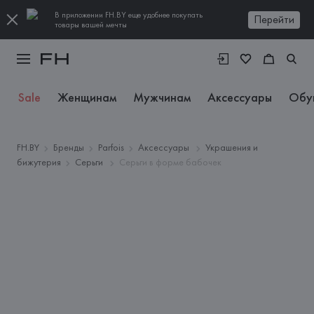
В приложении FH.BY еще удобнее покупать
Перейти
товары вашей мечты
Sale
Женщинам
Мужчинам
Аксессуары
Обу
FH.BY
Бренды
Parfois
Аксессуары
Украшения и
бижутерия
Серьги
Серьги в форме бабочек