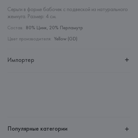
Серьги в форме бабочек с подвеской из натурального 
жемчуга. Размер: 4 см.
Состав
:
80% Цинк, 20% Перламутр
Цвет производителя
:
Yellow (GD)
Импортер
Импортер: 
Общество с дополнительной ответственностью 
"БелВиринея"
Адрес: 
Республика Беларусь, 220030, г. Минск, ул. 
Немига, 5, пом. 39
Производитель: 
Barata & Ramilo, S.A.
Адрес: 
ПОРТУГАЛИЯ, 
Barata & Ramilo, S.A., Rua do Sistelo, 
Lugar de Santegãos. 4435-429 Rio Tinto,
Популярные категории
Страна происхождения товара: 
КИТАЙ