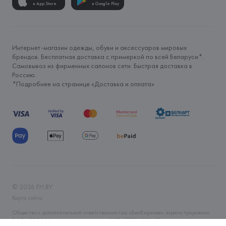
в App Store
в Google Play
Интернет-магазин одежды, обуви и аксессуаров мировых
брендов. Бесплатная доставка с примеркой по всей Беларуси*.
Самовывоз из фирменных салонов сети. Быстрая доставка в
Россию.
*Подробнее на странице «
Доставка и оплата
»
©
2026
FH.BY
Карта сайта
Общество с дополнительной ответственностью «БелВиринея» зарегистрировано
06.04.2006 Минским горисполкомом. УНП 190706320. Юр.адрес: г. Минск, ул.