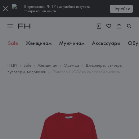
В приложении FH.BY еще удобнее покупать
Перейти
товары вашей мечты
Sale
Женщинам
Мужчинам
Аксессуары
Обу
FH.BY
Sale
Женщинам
Одежда
Джемперы, свитеры,
пуловеры, водолазки
Пуловер LUCAV из смесовой вискозы