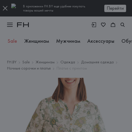
В приложении FH.BY еще удобнее покупать
Перейти
товары вашей мечты
Sale
Женщинам
Мужчинам
Аксессуары
Обу
FH.BY
Sale
Женщинам
Одежда
Домашняя одежда
Ночные сорочки и платья
Платье с принтом