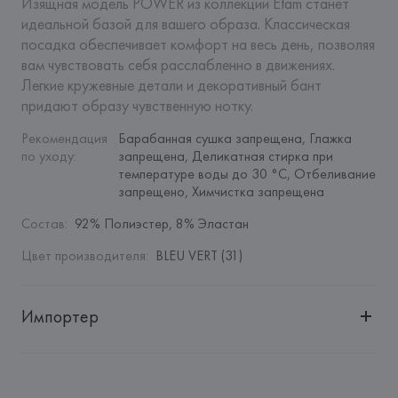
Изящная модель POWER из коллекции Etam станет 
идеальной базой для вашего образа. Классическая 
посадка обеспечивает комфорт на весь день, позволяя 
вам чувствовать себя расслабленно в движениях. 
Легкие кружевные детали и декоративный бант 
придают образу чувственную нотку.
Рекомендация 
Барабанная сушка запрещена, Глажка 
по уходу
:
запрещена, Деликатная стирка при 
температуре воды до 30 °C, Отбеливание 
запрещено, Химчистка запрещена
Состав
:
92% Полиэстер, 8% Эластан
Цвет производителя
:
BLEU VERT (31)
Импортер
Импортер: 
Общество с дополнительной ответственностью 
"БелВиринея"