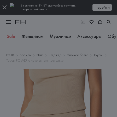
В приложении FH.BY еще удобнее покупать
Перейти
товары вашей мечты
Sale
Женщинам
Мужчинам
Аксессуары
Обу
FH.BY
Бренды
Etam
Одежда
Нижнее белье
Трусы
Трусы POWER с кружевными деталями