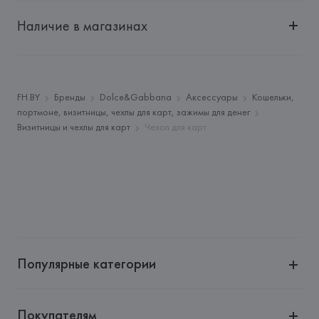
Импортер: 
Общество с дополнительной ответственностью 
"БелВиринея"
Наличие в магазинах
Адрес: 
Республика Беларусь, 220030, г. Минск, ул. 
Немига, 5, пом. 39
Производитель: 
Dolce & Gabbana SRL
Адрес: 
ИТАЛИЯ, 
Dolce & Gabbana SRL, Via Goldoni 10, 
FH.BY
Бренды
Dolce&Gabbana
Аксессуары
Кошельки,
20129 Milano,
портмоне, визитницы, чехлы для карт, зажимы для денег
Визитницы и чехлы для карт
Чехол для карт
Страна происхождения товара: 
ИТАЛИЯ
Популярные категории
Покупателям