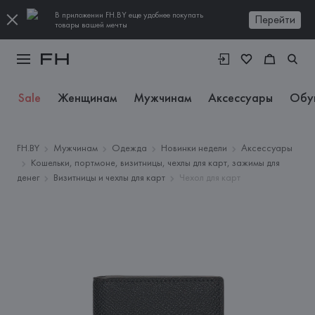
В приложении FH.BY еще удобнее покупать
Перейти
товары вашей мечты
Sale
Женщинам
Мужчинам
Аксессуары
Обу
FH.BY
Мужчинам
Одежда
Новинки недели
Аксессуары
Кошельки, портмоне, визитницы, чехлы для карт, зажимы для
денег
Визитницы и чехлы для карт
Чехол для карт