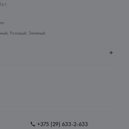
ет.

ло
ный; Розовый; Зеленый
ное общество «Сквирел-Строй»
20035, г. Минск, ул. Тимирязева, 72A
no
Ripamonti, 101 20141 Милан (Мичиана) – Италия
: 
КИТАЙ
+375 (29) 633-2-633