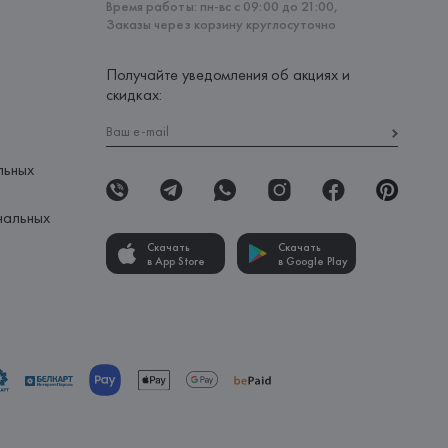
Время работы: пн-вс с 09:00 до 21:00,
Заказы через корзину круглосуточно
Получайте уведомления об акциях и
скидках:
льных
нальных
Скачать
Скачать
в App Store
в Google Play