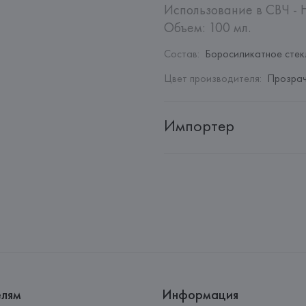
Использование в СВЧ - Н
Объем: 100 мл.
Состав
:
Боросиликатное стек
Цвет производителя
:
Прозрач
Импортер
Импортер: 
Закрытое акционер
Адрес: 
Республика Беларусь, 2
Производитель: 
Ichendorf Mila
Адрес: 
ИТАЛИЯ, 
Via Giuseppe 
Страна происхождения товара
елям
Информация