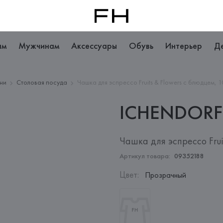
ам
Мужчинам
Аксессуары
Обувь
Интерьер
Д
хни
Столовая посуда
Чашка для эспрессо Fruits & Flowers с блюдцем, 1
ICHENDORF
Чашка для эспрессо Frui
Артикул товара:
09352188
Цвет
:
Прозрачный