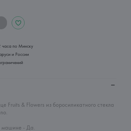
2 часа по Минску
аруси и России
ограничений
 Fruits & Flowers из боросиликатного стекла 
no.

машине - Да.
