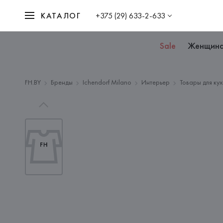
КАТАЛОГ
+375 (29) 633-2-633
Sale
Женщин
FH.BY
Бренды
Ichendorf Milano
Интерьер
Товары для ку