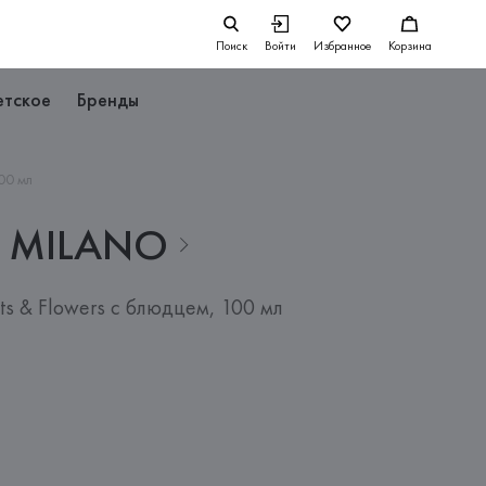
Поиск
Войти
Избранное
Корзина
етское
Бренды
00 мл
MILANO
ts & Flowers с блюдцем, 100 мл